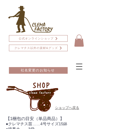
公式オンラインショップ
クレマチス以外の資材&グッズ
社名変更のお知らせ
ショップへ戻る
【1梱包の目安（単品商品）】
●クレマチス苗……4号サイズ15鉢