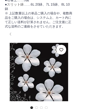
●培養土……3袋
●
スリット鉢
……6L 20鉢、7L 15鉢、8L 10
鉢
※ 上記数量以上の単品ご購入の場合や、複数商
品をご購入の場合は、システム上、カート内に
て正しい送料が計算されません。ご注文後に正
式な送料のご連絡をさせていただきます。