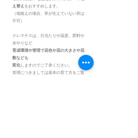
え替え
をおすすめします。
（地植えの場合、草が生えていない所は
不可）
クレマチスは、日当たりや温度、肥料や
水やりなど
育成環境や管理で花色や花の大きさや花
数なども
変化
しますのでご了承ください。
管理につきましては基本の育て方をご覧
ください。
春／
蔓の成長と花を楽しむ時期
長い眠りからさめたクレマチスは、新芽
が伸び花芽が動き出します。梅雨明け頃
まで花が咲きます。
夏／
グリーンいっぱいの葉を楽しむ時期
暑さから身を守るために蔓を伸ばしま