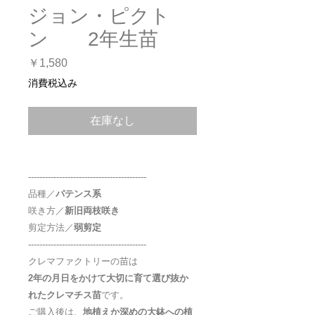
ジョン・ピクト
ン 2年生苗
価
￥1,580
格
消費税込み
在庫なし
------------------------------------------
品種／
パテンス系
咲き方／
新旧両枝咲き
剪定方法／
弱剪定
------------------------------------------
クレマファクトリーの苗は
2
年の月日をかけて大切に育て選び抜か
れたクレマチス苗
です。
ご購入後は、
地植えか深めの大鉢への植