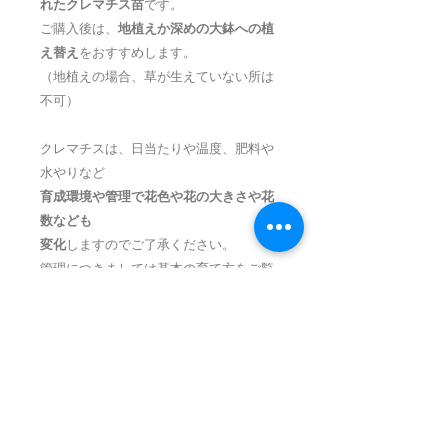
れたクレマチス苗
です。
ご購入後は、
地植えか深めの大鉢への植
え替え
をおすすめします。
（地植えの場合、草が生えていない所は
不可）
クレマチスは、日当たりや温度、肥料や
水やりなど
育成環境や管理で花色や花の大きさや花
数なども
変化
しますのでご了承ください。
管理につきましては基本の育て方をご覧
ください。
春／
蔓の成長と花を楽しむ時期
長い眠りからさめたクレマチスは、新芽
が伸び花芽が動き出します。梅雨明け頃
まで花が咲きます。
夏／
グリーンいっぱいの葉を楽しむ時期