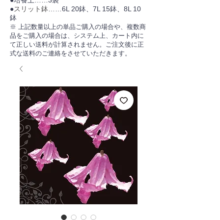
●培養土……3袋
●
スリット鉢
……6L 20鉢、7L 15鉢、8L 10
鉢
※ 上記数量以上の単品ご購入の場合や、複数商
品をご購入の場合は、システム上、カート内に
て正しい送料が計算されません。ご注文後に正
式な送料のご連絡をさせていただきます。