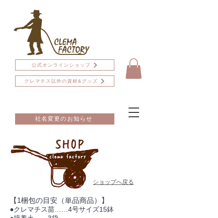
公式オンラインショップ
クレマチス以外の資材&グッズ
社名変更のお知らせ
ショップへ戻る
【1梱包の目安（単品商品）】
●クレマチス苗……4号サイズ15鉢