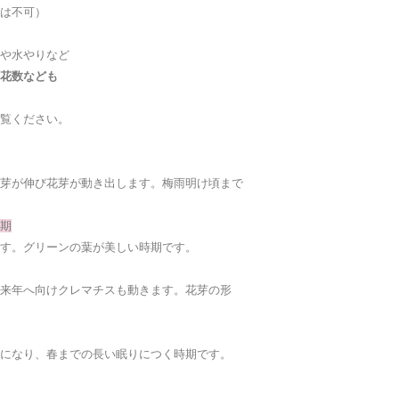
は不可）
北海道
や水やりなど
代金引換手数料（税
お支払金額代金引換
花数なども
１万円未満／330円
覧ください。
１〜3万円未満／440
3〜10万円未満／66
10万円〜30万円未満
芽が伸び花芽が動き出します。梅雨明け頃まで
30万円以上お取扱い
・ご注文日から通常
期
※交通状況など予期
す。グリーンの葉が美しい時期です。
場合もございますの
※さらに詳しい内容
来年へ向けクレマチスも動きます。花芽の形
い。
になり、春までの長い眠りにつく時期です。