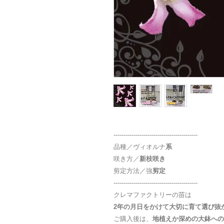
------------------------------------------
品種／ヴィオルナ
系
咲き方／
新枝咲き
剪定方法／強
剪定
------------------------------------------
クレマファクトリーの苗は
2
年の月日をかけて大切に育て選び抜
ご購入後は、
地植えか深めの大鉢への