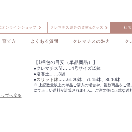
式オンラインショップ
クレマチス以外の資材&グッズ
社名
育て方
よくある質問
クレマチスの魅力
ク
【1梱包の目安（単品商品）】
●クレマチス苗……4号サイズ15鉢
●培養土……3袋
●
スリット鉢
……6L 20鉢、7L 15鉢、8L 10鉢
※ 上記数量以上の単品ご購入の場合や、複数商品をご購
にて正しい送料が計算されません。ご注文後に正式な送
ョップへ戻る