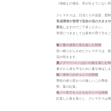
（地植えの場合、草が生えていない所
クレマチスは、日当たりや温度、肥料
育成環境や管理で花色や花の大きさや
変化
しますのでご了承ください。
管理につきましては基本の育て方をご
春／
蔓の成長と花を楽しむ時期
長い眠りからさめたクレマチスは、新
花が咲きます。
夏／
グリーンいっぱいの葉を楽しむ時
暑さから身を守るために蔓を伸ばしま
秋
／来年へのチェンジの時期
季節の移り変わりの激しいこの季節、
勢、葉の紅葉。
冬
／一年でもっともセクシーな時期
紅葉した葉を落とし、クレマチスは裸