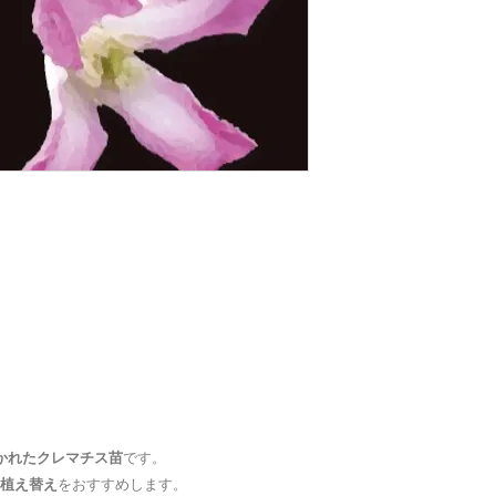
・
消費税込み
の価格
ので、ご安心くださ
・お支払いは
代金引
・《ヤマト運輸》に
冬季は、地上部が無
時に配送員にお支払
な状態でお届けする
・お支払は
「商品代
確認
しておりますの
合計額となります。
・お届け
１件あたり
万が一、輸送時に箱
ら苗が飛び出してい
九州
不明なトラブルの際
沖縄
中国
四国・関西
北陸・中部
信越・関東
かれたクレマチス苗
です。
東北
植え替え
をおすすめします。