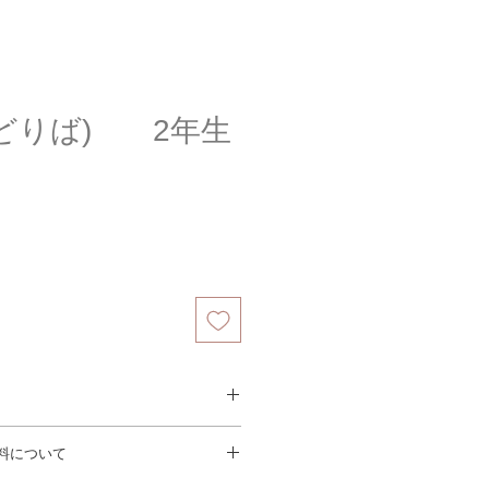
どりば) 2年生
や裂けが生じやすい植物です。出荷
料について
りますが、多少の折れはご容赦くだ
く脇芽や株元から新芽
が出てきます