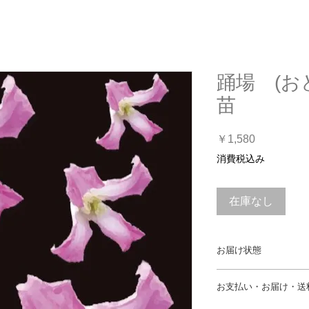
踊場 (お
苗
価
￥1,580
格
消費税込み
在庫なし
お届け状態
性質上、ツルの折れ
お支払い・お届け・送
には十分注意してお
さい。
枯れることな